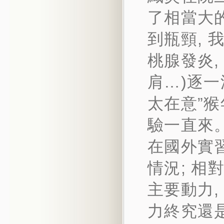
了相當大
到瓶頸, 
桃腺發炎,
肩…)逐一
太在意”猴
驗一直來
在國外實
情況; 相
主要動力,
力終究還