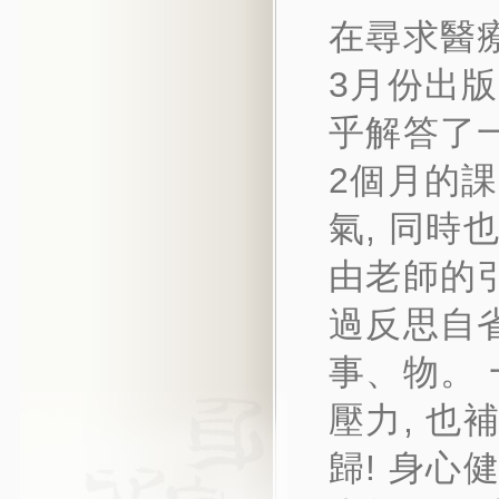
在尋求醫
3月份出版
乎解答了
2個月的課
氣, 同時
由老師的引
過反思自
事、物。 
壓力, 也
歸! 身心