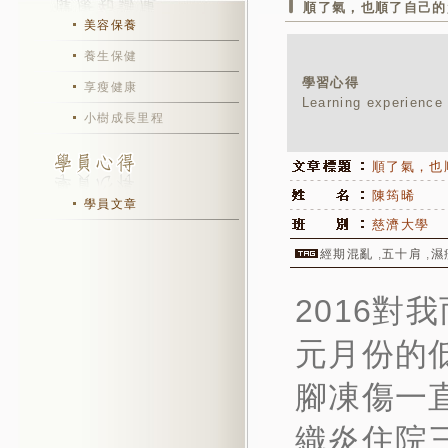
順了氣，也順了自己的
美容保養
養生保健
學習心得
享瘦健康
Learning experience
小樹成長里程
順了氣，也
陳筠晞
學員文章
慈濟大學
經期混亂
,
五十肩
,
濕
2016對
元月份的低
腳凍傷一直
織炎住院