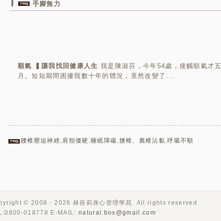
手腳無力
順氣 ▍讓我找回健康人生
我是陳淑芬，今年54歲，接觸順氣才
月。短短期間困擾我數十年的體況，竟然改變了...
腰椎壓迫神經
,
肩頸僵硬
,
睡眠障礙
,
腰椎、薦椎沾黏
,
呼吸不順
pyright © 2008 - 2026 林蓓莉身心管理學苑. All rights reserved.
L:0800-018778 E-MAIL:
natural.box@gmail.com