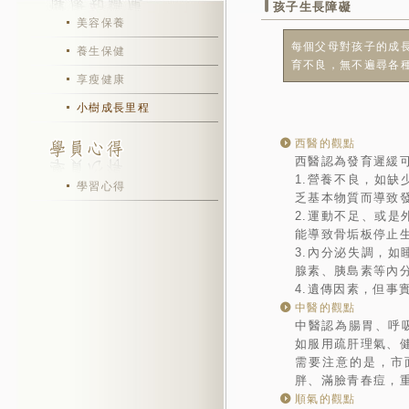
孩子生長障礙
美容保養
每個父母對孩子的成
養生保健
育不良，無不遍尋各種
享瘦健康
小樹成長里程
西醫的觀點
西醫認為發育遲緩可
1.營養不良，如
學習心得
乏基本物質而導致
2.運動不足、或
能導致骨垢板停止
3.內分泌失調，
腺素、胰島素等內
4.遺傳因素，但
中醫的觀點
中醫認為腸胃、呼
如服用疏肝理氣、
需要注意的是，市
胖、滿臉青春痘，
順氣的觀點