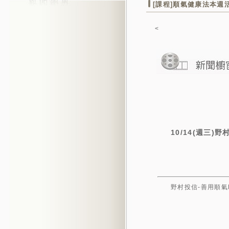
[課程]順氣健康法本週
<
10/14(週三)
野村投信-善用順氣