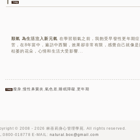
順氣 為生活注入新元氣
在學習順氣之前，我飽受早發性更年期症
苦，在8年當中，遍訪中西醫，效果卻非常有限，感覺自己就像是
枯萎的花朵，心情和生活大受影響...
瘦身
,
慢性鼻竇炎
,
氣色差
,
睡眠障礙
,
更年期
pyright © 2008 - 2026 林蓓莉身心管理學苑. All rights reserved.
L:0800-018778 E-MAIL:
natural.box@gmail.com