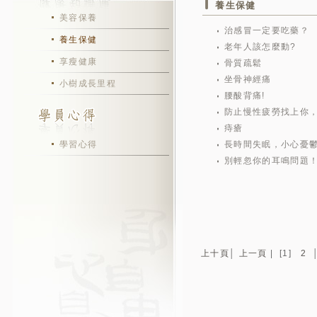
養生保健
美容保養
治感冒一定要吃藥？
養生保健
老年人該怎麼動?
享瘦健康
骨質疏鬆
坐骨神經痛
小樹成長里程
腰酸背痛!
防止慢性疲勞找上你
痔瘡
學習心得
長時間失眠，小心憂鬱
別輕忽你的耳鳴問題
上十頁
│
上一頁
|
[1]
2