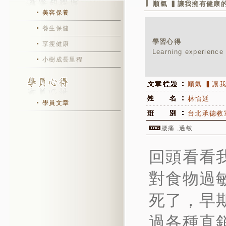
順氣 ▍讓我擁有健康的
美容保養
養生保健
學習心得
享瘦健康
Learning experience
小樹成長里程
順氣 ▍讓
林怡廷
學員文章
台北承德教
腰痛
,
過敏
回頭看看
對食物過
死了，早
過各種直