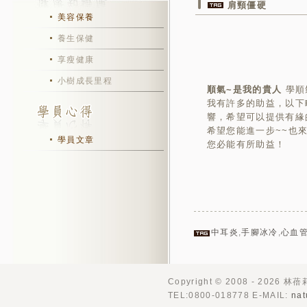
肩頸僵硬
美容保養
養生保健
享瘦健康
小樹成長里程
順氣~是我的貴人
學順
我有許多的助益，以下
響，希望可以提供有緣
希望您能進一步~~也
學員文章
您必能有所助益！
中耳炎
,
手腳冰冷
,
心血
Copyright © 2008 - 2026 林
TEL:0800-018778 E-MAIL:
nat