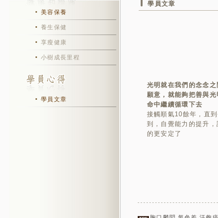
學員文章
美容保養
養生保健
享瘦健康
小樹成長里程
光明就在我們的念念之
願意，就能夠把善與光
學員文章
命中繼續循環下去
接觸順氣10餘年，直
到，自覺能力的提升，
的更安定了
胸口鬱悶
,
氣色差
,
汗皰